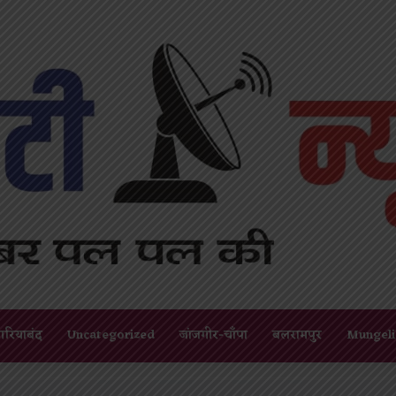
गरियाबंद
Uncategorized
जांजगीर-चाँपा
बलरामपुर
Mungeli