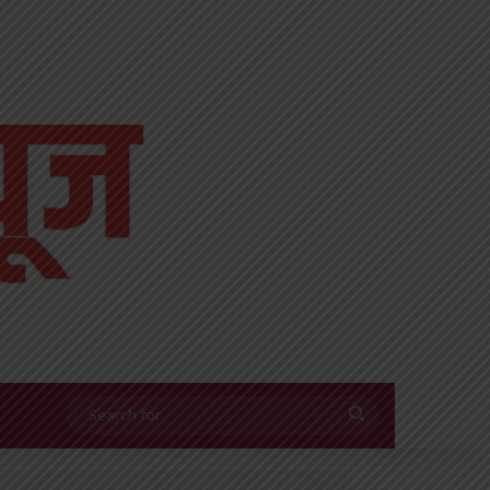
Search
for