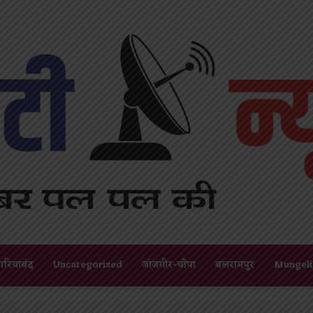
गरियाबंद
Uncategorized
जांजगीर-चाँपा
बलरामपुर
Mungeli