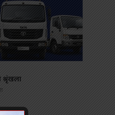
 श्रृंखला
रा