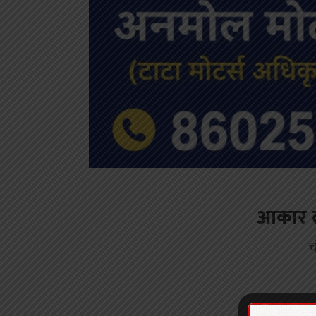
आकार लेन
च