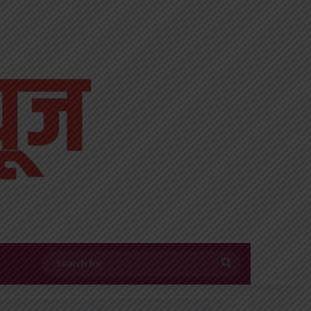
Search
for