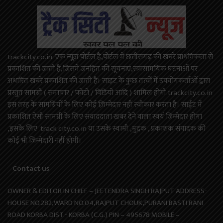
trackcity.co.in एक न्यूज़ पोर्टल है,पोर्टल में छत्तीसगढ़ की खबरें प्राथमिकता से
प्रकाशित की जाती है,जिसमें जनहित की सूचनाएं,समसामयिक घटनाओं पर
अधारित खबरें प्रकाशित की जाती है। साइट के कुछ तत्वों में उपयोगकर्ताओं द्वारा
प्रस्तुत सामग्री ( समाचार / फोटो / विडियो आदि ) शामिल होगी.trackcity.co.in
इस तरह के सामग्रियों के लिए कोई ज़िम्मेदार नहीं स्वीकार करता है। साईट में
प्रकाशित ऐसी सामग्री के लिए संवाददाता खबर देने वाला स्वयं जिम्मेदार होगा
,इसके लिए track city.co.in या उसके स्वामी ,मुद्रक , प्रकाशक संपादक की
कोई भी जिम्मेदारी नहीं होगी।
Contact us
OWNER & EDITOR IN CHIEF – JEETENDRA SINGH RAJPUT ADDRESS-
HOUSE NO.282,WARD NO.04,RAJPUT CHOUK,PURANI BASTI RANI
ROAD KORBA DIST.- KORBA (C.G.) PIN – 495678 MOBILE –