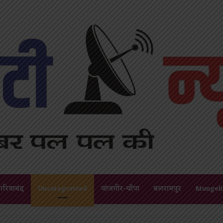
गरियाबंद
Uncategorized
जांजगीर-चाँपा
बलरामपुर
Mungeli