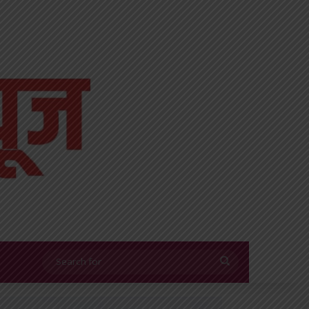
Search
for