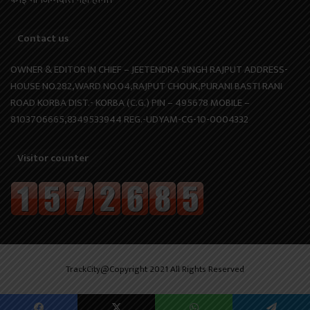
Contact us
OWNER & EDITOR IN CHIEF – JEETENDRA SINGH RAJPUT ADDRESS-
HOUSE NO.282,WARD NO.04,RAJPUT CHOUK,PURANI BASTI RANI
ROAD KORBA DIST.- KORBA (C.G.) PIN – 495678 MOBILE –
8103706665,8349533944 REG.-UDYAM-CG-10-0004332
Visitor counter
TrackCity@Copyright 2021 All Rights Reserved