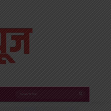
Search
for