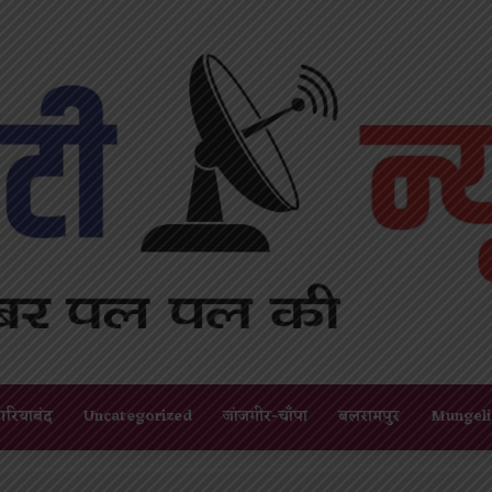
गरियाबंद
Uncategorized
जांजगीर-चाँपा
बलरामपुर
Mungeli