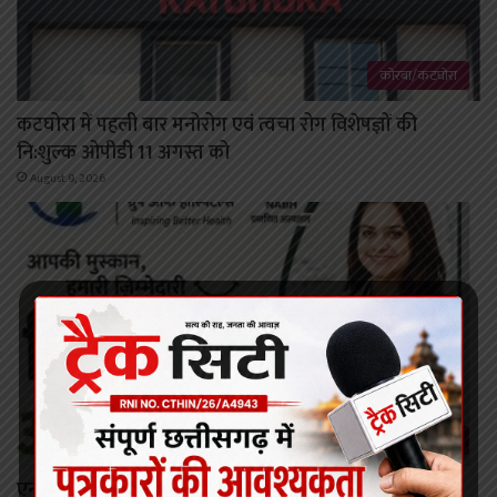
कोरबा/कटघोरा
कटघोरा में पहली बार मनोरोग एवं त्वचा रोग विशेषज्ञों की
नि:शुल्क ओपीडी 11 अगस्त को
August 9, 2026
कोरबा
एनकेएच में 11 से 14 अगस्त तक नि:शुल्क डेंटल ओपीडी कैंप