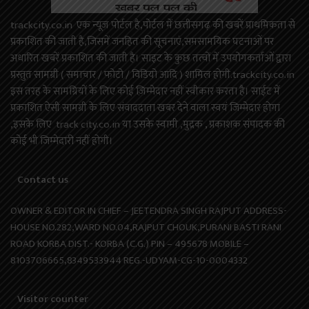
trackcity.co.in एक न्यूज़ पोर्टल है,पोर्टल में छत्तीसगढ़ की खबरें प्राथमिकता से
प्रकाशित की जाती है,जिसमें जनहित की सूचनाएं,समसामयिक घटनाओं पर
अधारित खबरें प्रकाशित की जाती है। साइट के कुछ तत्वों में उपयोगकर्ताओं द्वारा
प्रस्तुत सामग्री ( समाचार / फोटो / विडियो आदि ) शामिल होगी.trackcity.co.in
इस तरह के सामग्रियों के लिए कोई ज़िम्मेदार नहीं स्वीकार करता है। साईट में
प्रकाशित ऐसी सामग्री के लिए संवाददाता खबर देने वाला स्वयं जिम्मेदार होगा
,इसके लिए track city.co.in या उसके स्वामी ,मुद्रक , प्रकाशक संपादक की
कोई भी जिम्मेदारी नहीं होगी।
Contact us
OWNER & EDITOR IN CHIEF – JEETENDRA SINGH RAJPUT ADDRESS-
HOUSE NO.282,WARD NO.04,RAJPUT CHOUK,PURANI BASTI RANI
ROAD KORBA DIST.- KORBA (C.G.) PIN – 495678 MOBILE –
8103706665,8349533944 REG.-UDYAM-CG-10-0004332
Visitor counter