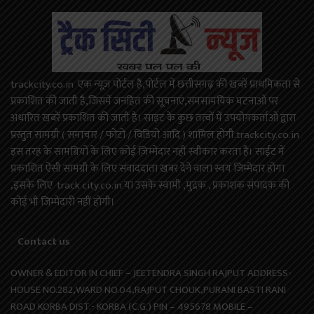
trackcity.co.in एक न्यूज़ पोर्टल है,पोर्टल में छत्तीसगढ़ की खबरें प्राथमिकता से
प्रकाशित की जाती है,जिसमें जनहित की सूचनाएं,समसामयिक घटनाओं पर
अधारित खबरें प्रकाशित की जाती है। साइट के कुछ तत्वों में उपयोगकर्ताओं द्वारा
प्रस्तुत सामग्री ( समाचार / फोटो / विडियो आदि ) शामिल होगी.trackcity.co.in
इस तरह के सामग्रियों के लिए कोई ज़िम्मेदार नहीं स्वीकार करता है। साईट में
प्रकाशित ऐसी सामग्री के लिए संवाददाता खबर देने वाला स्वयं जिम्मेदार होगा
,इसके लिए track city.co.in या उसके स्वामी ,मुद्रक , प्रकाशक संपादक की
कोई भी जिम्मेदारी नहीं होगी।
Contact us
OWNER & EDITOR IN CHIEF – JEETENDRA SINGH RAJPUT ADDRESS-
HOUSE NO.282,WARD NO.04,RAJPUT CHOUK,PURANI BASTI RANI
ROAD KORBA DIST.- KORBA (C.G.) PIN – 495678 MOBILE –