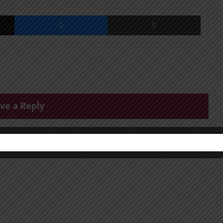
X
Messenger
Share via Email
ve a Reply