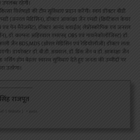
ा उपलब्ध रहेगी।
िकित्सा विशेषज्ञों की टीम सुविधाएं प्रदान करेंगी। स्वयं डॉक्टर बीडी
एमडी (जनरल मेडिसिन), डॉक्टर आकांक्षा जैन एमडी (क्रिटिकल केयर
 एवं पेन मैनेजमेंट), डॉक्टर आनंद थवाईत( लेप्रोस्कोपिक एवं जनरल
ो सर्जन), डॉ. कल्पना अहिरवाल एमएस( OBS एवं गायनेकोलॉजिस्ट) डॉ.
 शेफाली जैन BDS,MDS (ओरल मेडिसिन एवं रेडियोलॉजी) डॉक्टर लता
ंगी। डायरेक्टर डॉ. बी.डी. अग्रवाल, डॉ. प्रिंस जैन व डॉ. आकांक्षा जैन
ेता नर्सिंग होम बेहतर स्वास्थ सुविधाएं देते हुए जनता की उम्मीदों पर
रा उतरेगा।
र सिंह राजपूत
ief
|
Website
|
+ posts