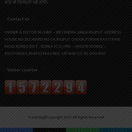
कोई भी जिम्मेदारी नहीं होगी।
Contact us
OWNER & EDITOR IN CHIEF – JEETENDRA SINGH RAJPUT ADDRESS-
HOUSE NO.282,WARD NO.04,RAJPUT CHOUK,PURANI BASTI RANI
ROAD KORBA DIST.- KORBA (C.G.) PIN – 495678 MOBILE –
8103706665,8349533944 REG.-UDYAM-CG-10-0004332
Visitor counter
TrackCity@Copyright 2021 All Rights Reserved