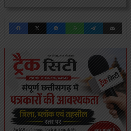
Facebook
X
Messenger
WhatsApp
Telegram
Share via Emai