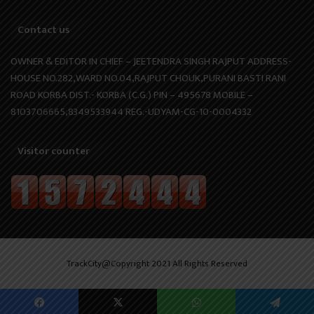
Contact us
OWNER & EDITOR IN CHIEF – JEETENDRA SINGH RAJPUT ADDRESS-
HOUSE NO.282,WARD NO.04,RAJPUT CHOUK,PURANI BASTI RANI
ROAD KORBA DIST.- KORBA (C.G.) PIN – 495678 MOBILE –
8103706665,8349533944 REG.-UDYAM-CG-10-0004332
Visitor counter
TrackCity@Copyright 2021 All Rights Reserved