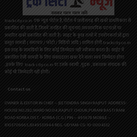
trackcity.co.in एक न्यूज़ पोर्टल है,पोर्टल में छत्तीसगढ़ की खबरें प्राथमिकता से
प्रकाशित की जाती है,जिसमें जनहित की सूचनाएं,समसामयिक घटनाओं पर
अधारित खबरें प्रकाशित की जाती है। साइट के कुछ तत्वों में उपयोगकर्ताओं द्वारा
प्रस्तुत सामग्री ( समाचार / फोटो / विडियो आदि ) शामिल होगी.trackcity.co.in
इस तरह के सामग्रियों के लिए कोई ज़िम्मेदार नहीं स्वीकार करता है। साईट में
प्रकाशित ऐसी सामग्री के लिए संवाददाता खबर देने वाला स्वयं जिम्मेदार होगा
,इसके लिए track city.co.in या उसके स्वामी ,मुद्रक , प्रकाशक संपादक की
कोई भी जिम्मेदारी नहीं होगी।
Contact us
OWNER & EDITOR IN CHIEF – JEETENDRA SINGH RAJPUT ADDRESS-
HOUSE NO.282,WARD NO.04,RAJPUT CHOUK,PURANI BASTI RANI
ROAD KORBA DIST.- KORBA (C.G.) PIN – 495678 MOBILE –
8103706665,8349533944 REG.-UDYAM-CG-10-0004332