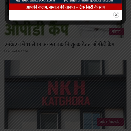
कोरबा
एनकेएच में 11 से 14 अगस्त तक नि:शुल्क डेंटल ओपीडी कैंप
August 9, 2026
कोरबा/कटघोरा