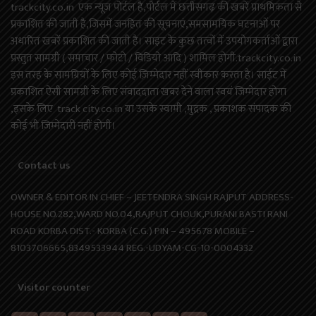
trackcity.co.in एक न्यूज़ पोर्टल है,पोर्टल में छत्तीसगढ़ की खबरें प्राथमिकता से
प्रकाशित की जाती है,जिसमें जनहित की सूचनाएं,समसामयिक घटनाओं पर
अधारित खबरें प्रकाशित की जाती है। साइट के कुछ तत्वों में उपयोगकर्ताओं द्वारा
प्रस्तुत सामग्री ( समाचार / फोटो / विडियो आदि ) शामिल होगी.trackcity.co.in
इस तरह के सामग्रियों के लिए कोई ज़िम्मेदार नहीं स्वीकार करता है। साईट में
प्रकाशित ऐसी सामग्री के लिए संवाददाता खबर देने वाला स्वयं जिम्मेदार होगा
,इसके लिए track city.co.in या उसके स्वामी ,मुद्रक , प्रकाशक संपादक की
कोई भी जिम्मेदारी नहीं होगी।
Contact us
OWNER & EDITOR IN CHIEF – JEETENDRA SINGH RAJPUT ADDRESS-
HOUSE NO.282,WARD NO.04,RAJPUT CHOUK,PURANI BASTI RANI
ROAD KORBA DIST.- KORBA (C.G.) PIN – 495678 MOBILE –
8103706665,8349533944 REG.-UDYAM-CG-10-0004332
Visitor counter