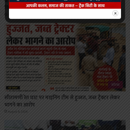
कटघोरा में पहली बार मनोरोग एवं त्वचा रोग विशेषज्ञों की
नि:शुल्क ओपीडी 11 अगस्त को
August 9, 2026
कोरबा
सीतामणी रेत घाट पर माइनिंग टीम से हुज्जत, जब्त ट्रैक्टर लेकर
भागने का आरोप
August 9, 2026