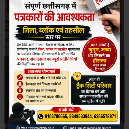
कोरबा
एनकेएच में 11 से 14 अगस्त तक नि:शुल्क डेंटल ओपीडी कैंप
August 9, 2026
कोरबा/कटघोरा