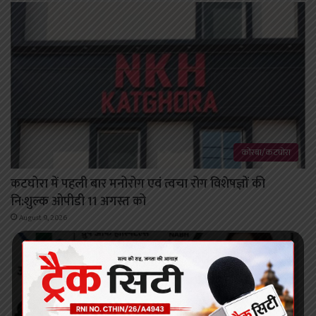
कोरबा/कटघोरा
कटघोरा में पहली बार मनोरोग एवं त्वचा रोग विशेषज्ञों की
नि:शुल्क ओपीडी 11 अगस्त को
August 9, 2026