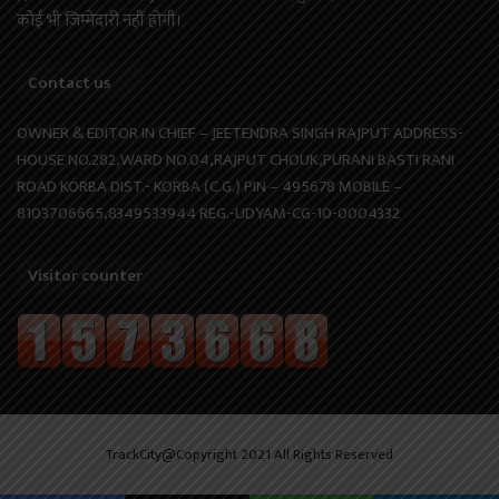
कोई भी जिम्मेदारी नहीं होगी।
Contact us
OWNER & EDITOR IN CHIEF – JEETENDRA SINGH RAJPUT ADDRESS-
HOUSE NO.282,WARD NO.04,RAJPUT CHOUK,PURANI BASTI RANI
ROAD KORBA DIST.- KORBA (C.G.) PIN – 495678 MOBILE –
8103706665,8349533944 REG.-UDYAM-CG-10-0004332
Visitor counter
TrackCity@Copyright 2021 All Rights Reserved