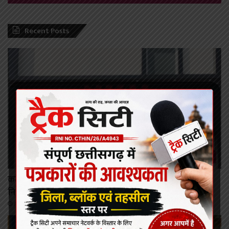
Recent Posts
कोरबा/कटघोरा
कटघोरा में पहली बार मनोरोग एवं त्वचा रोग विशेषज्ञों की
नि:शुल्क ओपीडी 11 अगस्त को
August 9, 2026