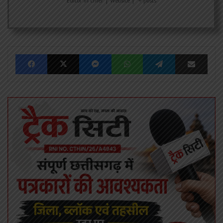
Editor in chief
|
Website
|
+ posts
Facebook
X
Messenger
WhatsApp
Telegram
Share via Emai