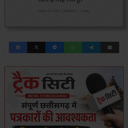
Editor in chief
|
Website
|
+ posts
Facebook
X
Messenger
WhatsApp
Telegram
Share via Emai