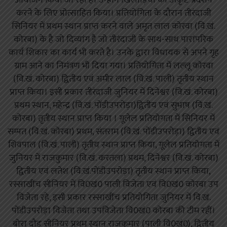
आयोजन किया जा रहा है। उन्होंने खिलाड़ियों को उत्कृष्ट प्रदर्शन
करने के लिए प्रोत्साहित किया। प्रतियोगिता के दौरान तीरंदाजी
सिनियर में प्रथम स्थान प्राप्त करने वाले अमृत लाल कोरवा (वि.खं.
कोरबा) के है जो दिव्यांग है जो तीरंदाजी के साथ-साथ पारांपरिक
कार्य शिकार का कार्य भी करते है। उनके द्वारा विधायक से अपने गृह
ग्राम आने का निमंत्रण भी दिया गया। प्रतियोगिता में लल्लू कोरवा
(वि.खं. कोरबा) द्वितीय एवं अमीर लाल (वि.खं. पाली) तृतीय स्थान
प्राप्त किया। इसी प्रकार तीरंदाजी जुनियर में दिनेश्वर (वि.खं. कोरबा)
प्रथम स्थान, महेन्द्र (वि.खं. पोंडीउपरोड़ा)द्वितीय एवं सुभाष (वि.खं.
कोरबा) तृतीय स्थान प्राप्त किया । गूलेल प्रतियोगता में सिनियर में
सम्पत (वि.खं. कोरबा) प्रथम, संतराम (वि.खं. पोंडीउपरोड़ा) द्वितीय एवं
शिवपाल (वि.खं. पाली) तृतीय स्थान प्राप्त किया, गूलेल प्रतियोगता में
जुनियर में राजकुमार (वि.खं. करतला) प्रथम, दिनेश्वर (वि.खं. कोरबा)
द्वितीय एवं लतेश (वि.खं.पोंडीउपरोड़ा) तृतीय स्थान प्राप्त किया,
रस्साखींच सीनियर में वि0खं0 पाली विजेता एवं वि0खं0 कोरबा उप
विजेता रहे, इसी प्रकार रस्साखींच प्रतियोगिता जुनियर में वि.खं.
पोंडीउपरोड़ा विजेता तथा उपविजेता वि0खं0 कोरबा की टीम रहीं।
बोरा दौड सीनियर प्रथम स्थान राजकुमार (पाली वि0खं0), द्वितीय