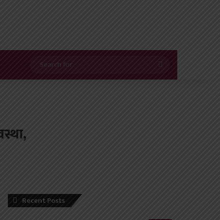
Search
for
स्था,
Recent Posts