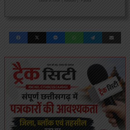
Editor in chief
|
Website
|
+ posts
Facebook
X
Messenger
WhatsApp
Telegram
Share via Emai