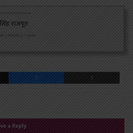
र सिंह राजपूत
ief
|
Website
|
+ posts
X
Messenger
Share via Email
ve a Reply