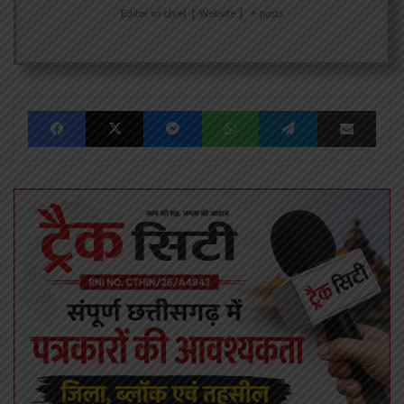
Editor in chief
|
Website
|
+ posts
Facebook
X
Messenger
WhatsApp
Telegram
Share via Emai