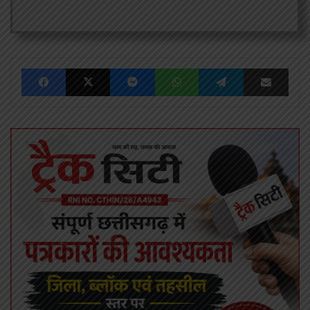
Facebook
X
Messenger
WhatsApp
Telegram
Share via Emai