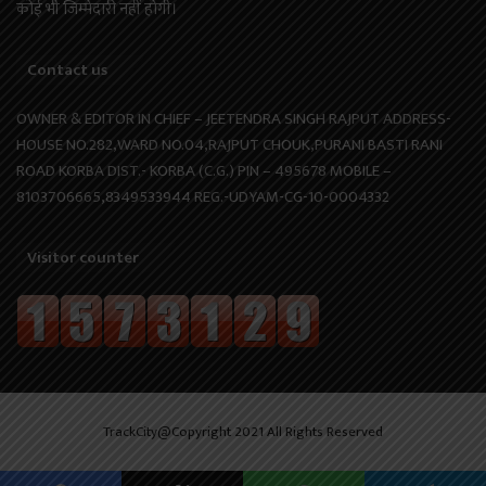
कोई भी जिम्मेदारी नहीं होगी।
Contact us
OWNER & EDITOR IN CHIEF – JEETENDRA SINGH RAJPUT ADDRESS-
HOUSE NO.282,WARD NO.04,RAJPUT CHOUK,PURANI BASTI RANI
ROAD KORBA DIST.- KORBA (C.G.) PIN – 495678 MOBILE –
8103706665,8349533944 REG.-UDYAM-CG-10-0004332
Visitor counter
TrackCity@Copyright 2021 All Rights Reserved