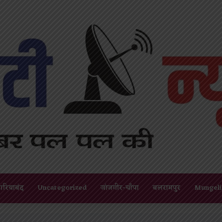
गरियाबंद
Uncategorized
जांजगीर-चाँपा
बलरामपुर
Mungeli