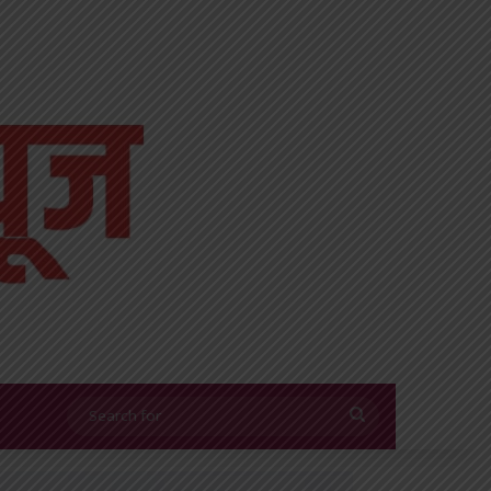
Search
for