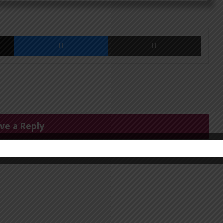
X
Messenger
Share via Email
ve a Reply