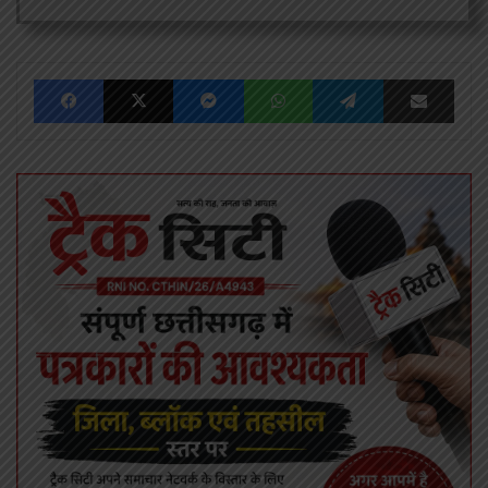
Facebook
X
Messenger
WhatsApp
Telegram
Share via Emai