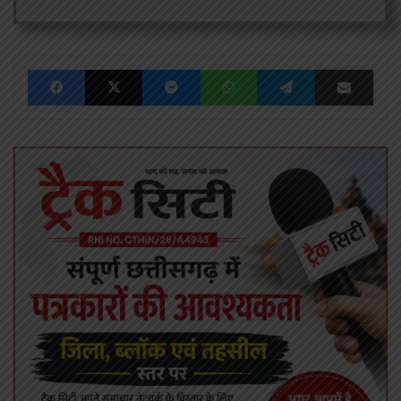
Facebook
X
Messenger
WhatsApp
Telegram
Share via Emai