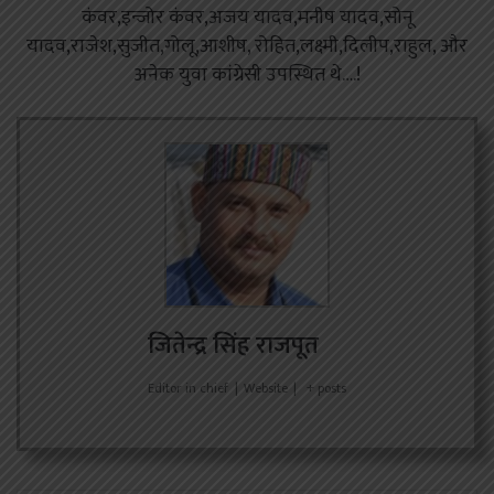
कंवर,इन्जोर कंवर,अजय यादव,मनीष यादव,सोनू
यादव,राजेश,सुजीत,गोलू,आशीष, रोहित,लक्ष्मी,दिलीप,राहुल, और
अनेक युवा कांग्रेसी उपस्थित थे….!
जितेन्द्र सिंह राजपूत
Editor in chief
|
Website
|
+ posts