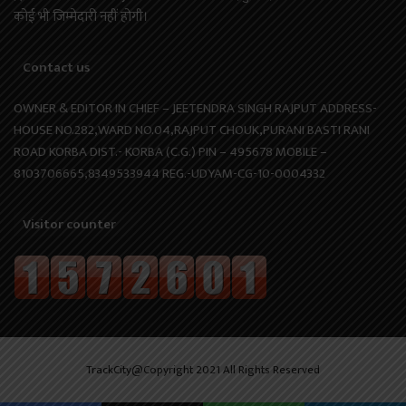
कोई भी जिम्मेदारी नहीं होगी।
Contact us
OWNER & EDITOR IN CHIEF – JEETENDRA SINGH RAJPUT ADDRESS-
HOUSE NO.282,WARD NO.04,RAJPUT CHOUK,PURANI BASTI RANI
ROAD KORBA DIST.- KORBA (C.G.) PIN – 495678 MOBILE –
8103706665,8349533944 REG.-UDYAM-CG-10-0004332
Visitor counter
TrackCity@Copyright 2021 All Rights Reserved