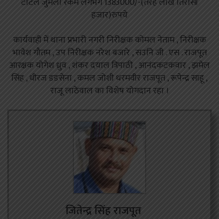
टोटल जुमला रकम लगभग 1383000/-(तेरह लाख तिरासी
हजार)रुपये
कार्यवाही में थाना प्रभारी नगरी निरीक्षक कोमल नेताम , निरीक्षक
भावेश गौतम , उप निरीक्षक नरेश बजारे , सउनि जी . एस . राजपूत
आरक्षक योगेश ध्रुव , शंकर दयाल त्रिपाठी , आनंदकटकवार , झमेल
सिंह , धीरज डडसेना , कमल जोशी धरमवीर राजपूत , रूपेन्द्र साहू ,
राजू लाठेवाल का विशेष योगदान रहा ।
जितेन्द्र सिंह राजपूत