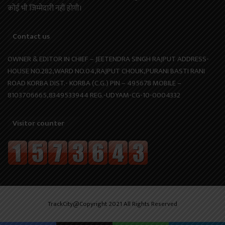
कोई भी जिम्मेदारी नहीं होगी।
Contact us
OWNER & EDITOR IN CHIEF – JEETENDRA SINGH RAJPUT ADDRESS-
HOUSE NO.282,WARD NO.04,RAJPUT CHOUK,PURANI BASTI RANI
ROAD KORBA DIST.- KORBA (C.G.) PIN – 495678 MOBILE –
8103706665,8349533944 REG.-UDYAM-CG-10-0004332
Visitor counter
TrackCity@Copyright 2021 All Rights Reserved