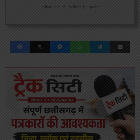
Editor in chief
|
Website
|
+ posts
Facebook
X
Messenger
WhatsApp
Telegram
Share via Emai