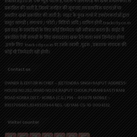
trackcity.co.in एक न्यूज़ पोर्टल है,पोर्टल में छत्तीसगढ़ की खबरें प्राथमिकता से
प्रकाशित की जाती है,जिसमें जनहित की सूचनाएं,समसामयिक घटनाओं पर
अधारित खबरें प्रकाशित की जाती है। साइट के कुछ तत्वों में उपयोगकर्ताओं द्वारा
प्रस्तुत सामग्री ( समाचार / फोटो / विडियो आदि ) शामिल होगी.trackcity.co.in
इस तरह के सामग्रियों के लिए कोई ज़िम्मेदार नहीं स्वीकार करता है। साईट में
प्रकाशित ऐसी सामग्री के लिए संवाददाता खबर देने वाला स्वयं जिम्मेदार होगा
,इसके लिए track city.co.in या उसके स्वामी ,मुद्रक , प्रकाशक संपादक की
कोई भी जिम्मेदारी नहीं होगी।
Contact us
OWNER & EDITOR IN CHIEF – JEETENDRA SINGH RAJPUT ADDRESS-
HOUSE NO.282,WARD NO.04,RAJPUT CHOUK,PURANI BASTI RANI
ROAD KORBA DIST.- KORBA (C.G.) PIN – 495678 MOBILE –
8103706665,8349533944 REG.-UDYAM-CG-10-0004332
Visitor counter