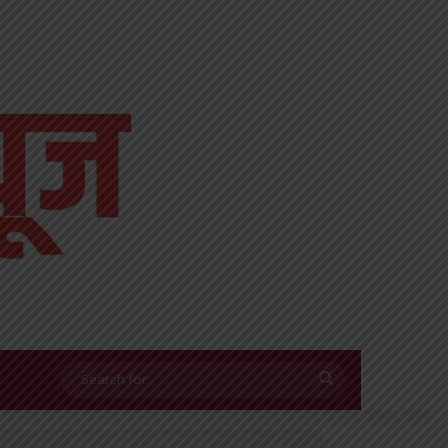
Search
for