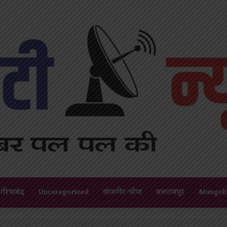
गरियाबंद
Uncategorized
जांजगीर-चाँपा
बलरामपुर
Mungeli