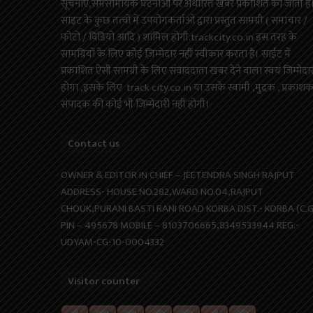
सूचनाएं,समसामयिक घटनाओं पर अधारित खबरें प्रकाशित की जाती है
साइट के कुछ तत्वों में उपयोगकर्ताओं द्वारा प्रस्तुत सामग्री ( समाचार /
फोटो / विडियो आदि ) शामिल होगी.trackcity.co.in इस तरह के
सामग्रियों के लिए कोई ज़िम्मेदार नहीं स्वीकार करता है। साईट में
प्रकाशित ऐसी सामग्री के लिए संवाददाता खबर देने वाला स्वयं जिम्मेदा
होगा ,इसके लिए track city.co.in या उसके स्वामी ,मुद्रक , प्रकाश
संपादक की कोई भी जिम्मेदारी नहीं होगी।
Contact us
OWNER & EDITOR IN CHIEF – JEETENDRA SINGH RAJPUT
ADDRESS- HOUSE NO.282,WARD NO.04,RAJPUT
CHOUK,PURANI BASTI RANI ROAD KORBA DIST.- KORBA (C.G
PIN – 495678 MOBILE – 8103706665,8349533944 REG.-
UDYAM-CG-10-0004332
Visitor counter