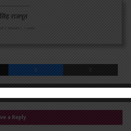
र सिंह राजपूत
ief
|
Website
|
+ posts
X
Messenger
Share via Email
ve a Reply