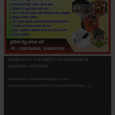
Video
Media error: Format(s) not supported or
Player
source(s) not found
Download File: http://www.trackcity.co.in/wp-
content/uploads/2022/06/VID-20220625-WA0304.mp4?_=1