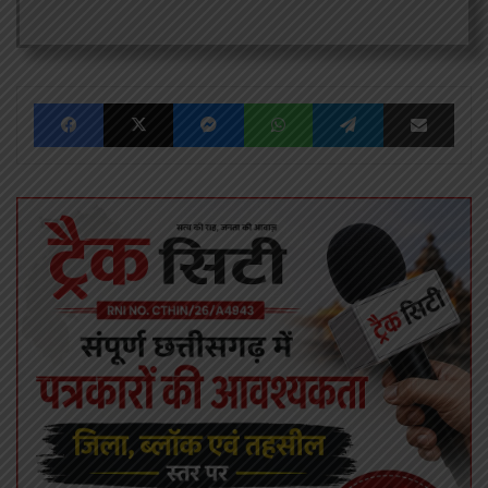
Facebook
X
Messenger
WhatsApp
Telegram
Share via Emai