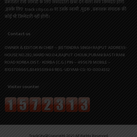
प्रकाशित ऐसी सामग्री के लिए संवाददाता खबर देने वाला स्वयं जिम्मेदार होगा
,इसके लिए track city.co.in या उसके स्वामी ,मुद्रक , प्रकाशक संपादक की
कोई भी जिम्मेदारी नहीं होगी।
Contact us
OWNER & EDITOR IN CHIEF – JEETENDRA SINGH RAJPUT ADDRESS-
HOUSE NO.282,WARD NO.04,RAJPUT CHOUK,PURANI BASTI RANI
ROAD KORBA DIST.- KORBA (C.G.) PIN – 495678 MOBILE –
8103706665,8349533944 REG.-UDYAM-CG-10-0004332
Visitor counter
TrackCity@Copyright 2021 All Rights Reserved