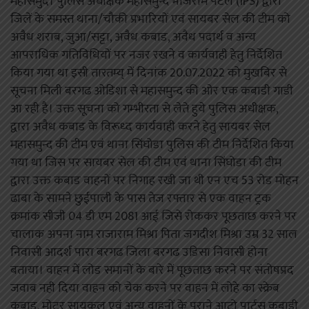
महासमुंद। पुलिस अधीक्षक महासमुन्द भोजराम पटेल (IPS) द्वारा
जिलें के समस्त थाना/चौकी प्रभारियों एवं सायबर सेल की टीम को
अवैध शराब, जुआ/सट्टा, अवैध कबाड, अवैध पदार्थ व अन्य
आपराधिक गतिविधियों पर नजर रखने व कार्यवाही हेतु निर्देशित
किया गया था इसी तारतम्य् में दिनांक 20.07.2022 को मुखबिर से
सूचना मिली बरगढ ओडिशा से महासमुन्द की ओर एक कबाडी गाडी
आ रही है। उक्त सूचना को गम्भीरता से लेते हुये पुलिस अधीक्षक,
द्वारा अवैध कबाड के विरूध्द कार्यवाही करने हेतु सायबर सेल
महासमुन्द की टीम एवं थाना सिंघोडा पुलिस की टीम निर्देशित किया
गया था जिस पर सायबर सेल की टीम एवं थाना सिंघोडा की टीम
द्वारा उक्त कबाड वाहनों पर निगाह रखी जा थी एन एच 53 रोड मोहन
ढाबा के सामने छुईपाली के पास तेज रफ्तार से एक वाहन ट्रक
क्रमांक सीजी 04 डी एम 2081 आई जिसे रोककर पूछताछ करने पर
चालाक अपना नाम राजाराम मिश्रा पिता जगदीश मिश्रा उम्र 32 साल
निवासी आदर्श पारा बरगढ जिला बरगढ उडिसा निवासी होना
बताया। वाहन में लोड समानों के बारे में पूछताछ करने पर संतोषप्रद
जवाब नही दिया वाहन को चेक करने पर वाहन में लोहे का स्क्रेब
कबाड, मोटर सायकल एवं अन्य वाहनों के पुराने आटो पार्ट़स कबाडी