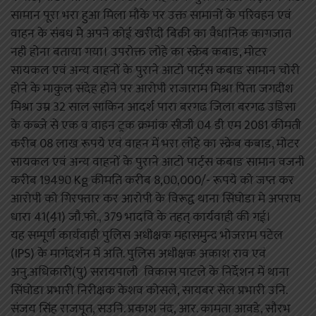
सामान पूरा भरा हुआ मिला मौके पर उक्त सामानों के परिवहन एवं
वाहन के संबध मेे अपने कोई खरीदी बिक्री का वैधानिक कागजात
नही होना बताया गया। उपरोक्त लोहे का स्क्रेब कबाड, मोटर
सायकल एवं अन्य वाहनों के पुराने आटो पार्ट़स कबाड सामान चोरी
होने के माकुल संदेह होने पर आरोपी राजाराम मिश्रा पिता जगदीश
मिश्रा उम्र 32 साल साकिन आदर्श पारा बरगढ जिला बरगढ उडिसा
के कब्जे से एक व वाहन ट्रक क्रमांक सीजी 04 डी एम 2081 कीमती
करीब 08 लाख रूपये एवं वाहन में भरा लोहे का स्क्रेब कबाड, मोटर
सायकल एवं अन्य वाहनों के पुराने आटो पार्ट़स कबाड सामान वजनी
करीब 19490 Kg कीमति करीब 8,00,000/- रूपये को जप्त कर
आरोपी को गिरफ्तार कर आरोपी के विरूद्व थाना सिंघोडा मे अपराघ
धारा 41(4़1) जौ.फो., 379 भादवि के तहत् कार्यवाही की गई।
यह सम्पूर्ण कार्यवाही पुलिस अधीक्षक महासमुन्द भोजराम पटेल
(IPS) के मार्गदर्शन में अति. पुलिस अधीक्षक अकाश राव एवं
अनु.अधिकारी(पु) सरायपाली विकास पाटले के निर्देशन में थाना
सिंघोडा प्रभारी निरीक्षक केशव कोसले, सायबर सेल प्रभारी उनि.
संजय सिंह राजपूत, सउनि. प्रकाश नंद, आर. कामता आवडे, सौरभ