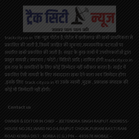
trackcity.co.in एक न्यूज़ पोर्टल है,पोर्टल में छत्तीसगढ़ की खबरें प्राथमिकता से
प्रकाशित की जाती है,जिसमें जनहित की सूचनाएं,समसामयिक घटनाओं पर
अधारित खबरें प्रकाशित की जाती है। साइट के कुछ तत्वों में उपयोगकर्ताओं द्वारा
प्रस्तुत सामग्री ( समाचार / फोटो / विडियो आदि ) शामिल होगी.trackcity.co.in
इस तरह के सामग्रियों के लिए कोई ज़िम्मेदार नहीं स्वीकार करता है। साईट में
प्रकाशित ऐसी सामग्री के लिए संवाददाता खबर देने वाला स्वयं जिम्मेदार होगा
,इसके लिए track city.co.in या उसके स्वामी ,मुद्रक , प्रकाशक संपादक की
कोई भी जिम्मेदारी नहीं होगी।
Contact us
OWNER & EDITOR IN CHIEF – JEETENDRA SINGH RAJPUT ADDRESS-
HOUSE NO.282,WARD NO.04,RAJPUT CHOUK,PURANI BASTI RANI
ROAD KORBA DIST.- KORBA (C.G.) PIN – 495678 MOBILE –