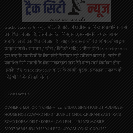
trackcity.co.in एक न्यूज़ पोर्टल है,पोर्टल में छत्तीसगढ़ की खबरें प्राथमिकता से
प्रकाशित की जाती है,जिसमें जनहित की सूचनाएं,समसामयिक घटनाओं पर
अधारित खबरें प्रकाशित की जाती है। साइट के कुछ तत्वों में उपयोगकर्ताओं द्वारा
प्रस्तुत सामग्री ( समाचार / फोटो / विडियो आदि ) शामिल होगी.trackcity.co.in
इस तरह के सामग्रियों के लिए कोई ज़िम्मेदार नहीं स्वीकार करता है। साईट में
प्रकाशित ऐसी सामग्री के लिए संवाददाता खबर देने वाला स्वयं जिम्मेदार होगा
,इसके लिए track city.co.in या उसके स्वामी ,मुद्रक , प्रकाशक संपादक की
कोई भी जिम्मेदारी नहीं होगी।
Contact us
OWNER & EDITOR IN CHIEF – JEETENDRA SINGH RAJPUT ADDRESS-
HOUSE NO.282,WARD NO.04,RAJPUT CHOUK,PURANI BASTI RANI
ROAD KORBA DIST.- KORBA (C.G.) PIN – 495678 MOBILE –
8103706665,8349533944 REG.-UDYAM-CG-10-0004332