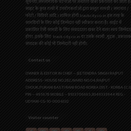
सूचनाएं,समसामयिक घटनाओं पर अधारित खबरें प्रकाशित की जाती है
साइट के कुछ तत्वों में उपयोगकर्ताओं द्वारा प्रस्तुत सामग्री ( समाचार /
फोटो / विडियो आदि ) शामिल होगी.trackcity.co.in इस तरह के
सामग्रियों के लिए कोई ज़िम्मेदार नहीं स्वीकार करता है। साईट में
प्रकाशित ऐसी सामग्री के लिए संवाददाता खबर देने वाला स्वयं जिम्मेदा
होगा ,इसके लिए track city.co.in या उसके स्वामी ,मुद्रक , प्रकाश
संपादक की कोई भी जिम्मेदारी नहीं होगी।
Contact us
OWNER & EDITOR IN CHIEF – JEETENDRA SINGH RAJPUT
ADDRESS- HOUSE NO.282,WARD NO.04,RAJPUT
CHOUK,PURANI BASTI RANI ROAD KORBA DIST.- KORBA (C.G
PIN – 495678 MOBILE – 8103706665,8349533944 REG.-
UDYAM-CG-10-0004332
Visitor counter