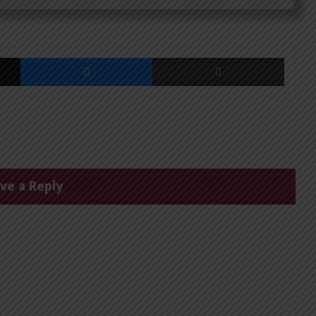
X
Messenger
Share via Email
ve a Reply