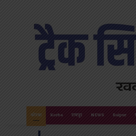
कोरबा
Korba
रायपुर
NEWS
Raipur