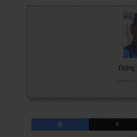
जितेन्द्
Editor in ch
Facebook