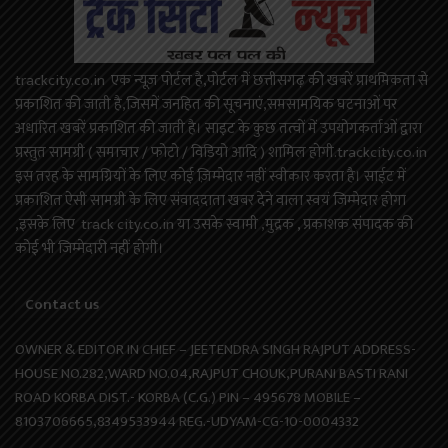
trackcity.co.in एक न्यूज़ पोर्टल है,पोर्टल में छत्तीसगढ़ की खबरें प्राथमिकता से
प्रकाशित की जाती है,जिसमें जनहित की सूचनाएं,समसामयिक घटनाओं पर
अधारित खबरें प्रकाशित की जाती है। साइट के कुछ तत्वों में उपयोगकर्ताओं द्वारा
प्रस्तुत सामग्री ( समाचार / फोटो / विडियो आदि ) शामिल होगी.trackcity.co.in
इस तरह के सामग्रियों के लिए कोई ज़िम्मेदार नहीं स्वीकार करता है। साईट में
प्रकाशित ऐसी सामग्री के लिए संवाददाता खबर देने वाला स्वयं जिम्मेदार होगा
,इसके लिए track city.co.in या उसके स्वामी ,मुद्रक , प्रकाशक संपादक की
कोई भी जिम्मेदारी नहीं होगी।
Contact us
OWNER & EDITOR IN CHIEF – JEETENDRA SINGH RAJPUT ADDRESS-
HOUSE NO.282,WARD NO.04,RAJPUT CHOUK,PURANI BASTI RANI
ROAD KORBA DIST.- KORBA (C.G.) PIN – 495678 MOBILE –
8103706665,8349533944 REG.-UDYAM-CG-10-0004332