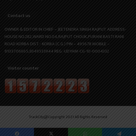
Contact us
OWNER & EDITOR IN CHIEF – JEETENDRA SINGH RAJPUT ADDRESS-
HOUSE NO.282,WARD NO.04,RAJPUT CHOUK,PURANI BASTI RANI
ROAD KORBA DIST.- KORBA (C.G.) PIN – 495678 MOBILE –
8103706665,8349533944 REG.-UDYAM-CG-10-0004332
Visitor counter
TrackCity@Copyright 2021 All Rights Reserved