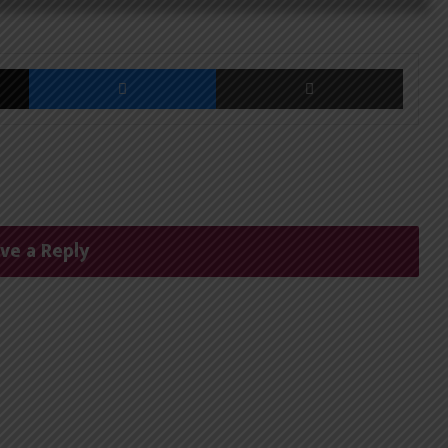
X
Messenger
Share via Email
ve a Reply