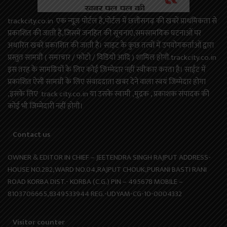
trackcity.co.in एक न्यूज़ पोर्टल है,पोर्टल में छत्तीसगढ़ की खबरें प्राथमिकता से
प्रकाशित की जाती है,जिसमें जनहित की सूचनाएं,समसामयिक घटनाओं पर
अधारित खबरें प्रकाशित की जाती है। साइट के कुछ तत्वों में उपयोगकर्ताओं द्वारा
प्रस्तुत सामग्री ( समाचार / फोटो / विडियो आदि ) शामिल होगी.trackcity.co.in
इस तरह के सामग्रियों के लिए कोई ज़िम्मेदार नहीं स्वीकार करता है। साईट में
प्रकाशित ऐसी सामग्री के लिए संवाददाता खबर देने वाला स्वयं जिम्मेदार होगा
,इसके लिए track city.co.in या उसके स्वामी ,मुद्रक , प्रकाशक संपादक की
कोई भी जिम्मेदारी नहीं होगी।
Contact us
OWNER & EDITOR IN CHIEF – JEETENDRA SINGH RAJPUT ADDRESS-
HOUSE NO.282,WARD NO.04,RAJPUT CHOUK,PURANI BASTI RANI
ROAD KORBA DIST.- KORBA (C.G.) PIN – 495678 MOBILE –
8103706665,8349533944 REG.-UDYAM-CG-10-0004332
Visitor counter