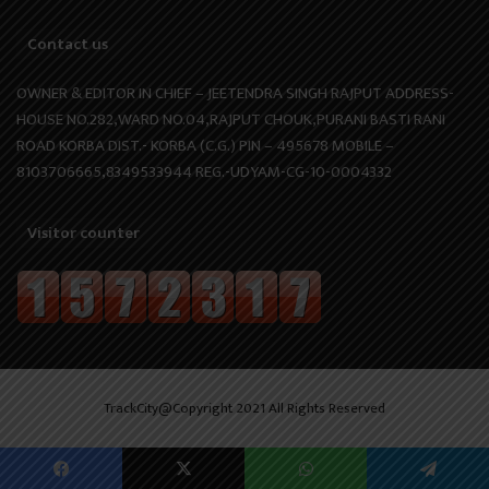
Contact us
OWNER & EDITOR IN CHIEF – JEETENDRA SINGH RAJPUT ADDRESS-
HOUSE NO.282,WARD NO.04,RAJPUT CHOUK,PURANI BASTI RANI
ROAD KORBA DIST.- KORBA (C.G.) PIN – 495678 MOBILE –
8103706665,8349533944 REG.-UDYAM-CG-10-0004332
Visitor counter
TrackCity@Copyright 2021 All Rights Reserved