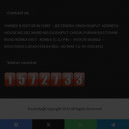
Contact us
OWNER & EDITOR IN CHIEF – JEETENDRA SINGH RAJPUT ADDRESS-
HOUSE NO.282,WARD NO.04,RAJPUT CHOUK,PURANI BASTI RANI
ROAD KORBA DIST.- KORBA (C.G.) PIN – 495678 MOBILE –
8103706665,8349533944 REG.-UDYAM-CG-10-0004332
Visitor counter
TrackCity@Copyright 2021 All Rights Reserved