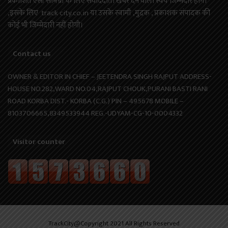
प्रकाशित ऐसी सामग्री के लिए संवाददाता खबर देने वाला स्वयं जिम्मेदार होगा
,इसके लिए track city.co.in या उसके स्वामी ,मुद्रक , प्रकाशक संपादक की
कोई भी जिम्मेदारी नहीं होगी।
Contact us
OWNER & EDITOR IN CHIEF – JEETENDRA SINGH RAJPUT ADDRESS-
HOUSE NO.282,WARD NO.04,RAJPUT CHOUK,PURANI BASTI RANI
ROAD KORBA DIST.- KORBA (C.G.) PIN – 495678 MOBILE –
8103706665,8349533944 REG.-UDYAM-CG-10-0004332
Visitor counter
TrackCity@Copyright 2021 All Rights Reserved