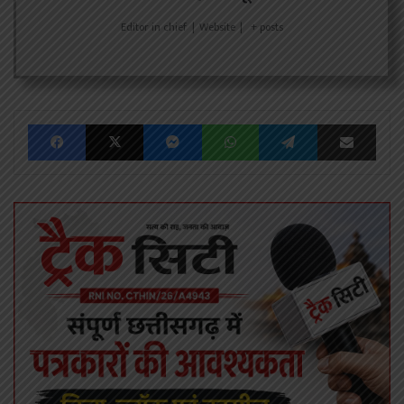
Editor in chief
|
Website
|
+ posts
Facebook
X
Messenger
WhatsApp
Telegram
Share via Emai