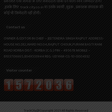
प्रकाशित ऐसी सामग्री के लिए संवाददाता खबर देने वाला स्वयं जिम्मेदार होगा
,इसके लिए track city.co.in या उसके स्वामी ,मुद्रक , प्रकाशक संपादक की
कोई भी जिम्मेदारी नहीं होगी।
Contact us
OWNER & EDITOR IN CHIEF – JEETENDRA SINGH RAJPUT ADDRESS-
HOUSE NO.282,WARD NO.04,RAJPUT CHOUK,PURANI BASTI RANI
ROAD KORBA DIST.- KORBA (C.G.) PIN – 495678 MOBILE –
8103706665,8349533944 REG.-UDYAM-CG-10-0004332
Visitor counter
TrackCity@Copyright 2021 All Rights Reserved