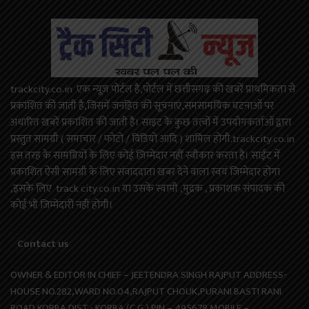
trackcity.co.in एक न्यूज़ पोर्टल है,पोर्टल में छत्तीसगढ़ की खबरें प्राथमिकता से
प्रकाशित की जाती है,जिसमें जनहित की सूचनाएं,समसामयिक घटनाओं पर
अधारित खबरें प्रकाशित की जाती है। साइट के कुछ तत्वों में उपयोगकर्ताओं द्वारा
प्रस्तुत सामग्री ( समाचार / फोटो / विडियो आदि ) शामिल होगी.trackcity.co.in
इस तरह के सामग्रियों के लिए कोई ज़िम्मेदार नहीं स्वीकार करता है। साईट में
प्रकाशित ऐसी सामग्री के लिए संवाददाता खबर देने वाला स्वयं जिम्मेदार होगा
,इसके लिए track city.co.in या उसके स्वामी ,मुद्रक , प्रकाशक संपादक की
कोई भी जिम्मेदारी नहीं होगी।
Contact us
OWNER & EDITOR IN CHIEF – JEETENDRA SINGH RAJPUT ADDRESS-
HOUSE NO.282,WARD NO.04,RAJPUT CHOUK,PURANI BASTI RANI
ROAD KORBA DIST.- KORBA (C.G.) PIN – 495678 MOBILE –