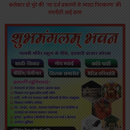
कलेक्टर डॉ भुरे की ´नए दर्ज प्रकरणों से ज्यादा निराकरण´ की
रणनीती आई काम