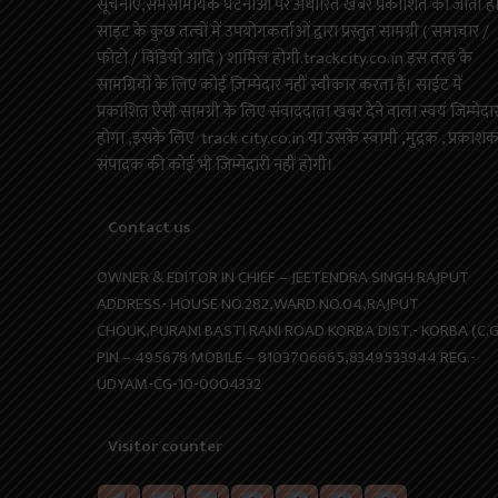
सूचनाएं,समसामयिक घटनाओं पर अधारित खबरें प्रकाशित की जाती है
साइट के कुछ तत्वों में उपयोगकर्ताओं द्वारा प्रस्तुत सामग्री ( समाचार /
फोटो / विडियो आदि ) शामिल होगी.trackcity.co.in इस तरह के
सामग्रियों के लिए कोई ज़िम्मेदार नहीं स्वीकार करता है। साईट में
प्रकाशित ऐसी सामग्री के लिए संवाददाता खबर देने वाला स्वयं जिम्मेदा
होगा ,इसके लिए track city.co.in या उसके स्वामी ,मुद्रक , प्रकाश
संपादक की कोई भी जिम्मेदारी नहीं होगी।
Contact us
OWNER & EDITOR IN CHIEF – JEETENDRA SINGH RAJPUT
ADDRESS- HOUSE NO.282,WARD NO.04,RAJPUT
CHOUK,PURANI BASTI RANI ROAD KORBA DIST.- KORBA (C.G
PIN – 495678 MOBILE – 8103706665,8349533944 REG.-
UDYAM-CG-10-0004332
Visitor counter