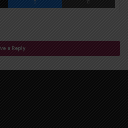
ve a Reply
।